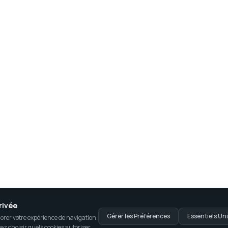
rivée
Gérer les Préférences
Essentiels U
iorer votre expérience de navigation
vez choisir quels cookies autoriser.