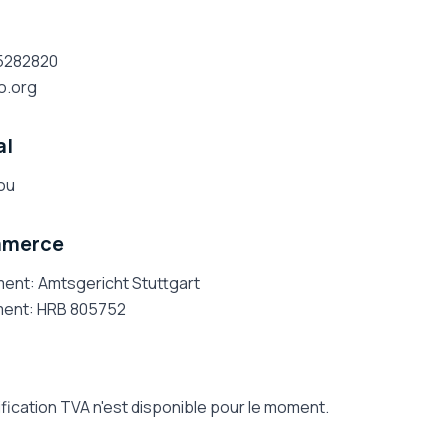
25282820
o.org
al
ou
mmerce
ment
: Amtsgericht Stuttgart
ment
: HRB 805752
fication TVA n'est disponible pour le moment.