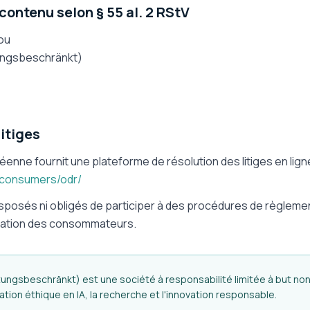
ontenu selon § 55 al. 2 RStV
ou
ungsbeschränkt)
itiges
nne fournit une plateforme de résolution des litiges en ligne
/consumers/odr/
posés ni obligés de participer à des procédures de règlemen
iation des consommateurs.
ngsbeschränkt) est une société à responsabilité limitée à but non l
tion éthique en IA, la recherche et l'innovation responsable.