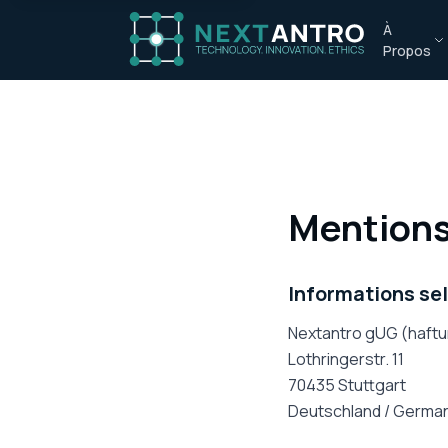
À
Propos
Mentions
Informations se
Nextantro gUG (haft
Lothringerstr. 11
70435 Stuttgart
Deutschland / Germa