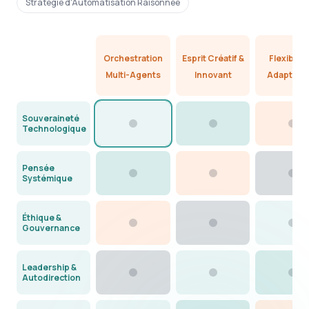
Stratégie d'Automatisation Raisonnée
Orchestration
Esprit Créatif &
Flexibilité
Multi-Agents
Innovant
Adaptabil
Souveraineté
Technologique
Pensée
Systémique
Éthique &
Gouvernance
Leadership &
Autodirection